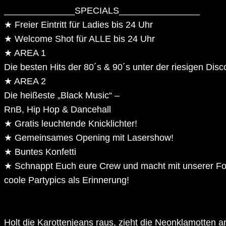
______________SPECIALS________________
★ Freier Eintritt für Ladies bis 24 Uhr
★ Welcome Shot für ALLE bis 24 Uhr
★ AREA 1
Die besten Hits der 80´s & 90´s unter der riesigen Dis
★ AREA 2
Die heißeste „Black Music“ –
RnB, Hip Hop & Dancehall
★ Gratis leuchtende Knicklichter!
★ Gemeinsames Opening mit Lasershow!
★ Buntes Konfetti
★ Schnappt Euch eure Crew und macht mit unserer F
coole Partypics als Erinnerung!
Holt die Karottenjeans raus, zieht die Neonklamotten a