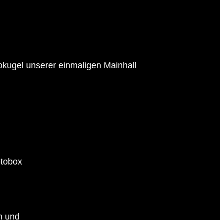
cokugel unserer einmaligen Mainhall
otobox
n und